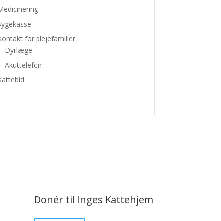
Medicinering
Sygekasse
Kontakt for plejefamilier
Dyrlæge
Akuttelefon
Kattebid
Donér til Inges Kattehjem