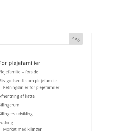
For plejefamilier
Plejefamilie – forside
Bliv godkendt som plejefamilie
Retningslinjer for plejefamilier
Afhentning af katte
Killingerum
Killingers udvikling
Fodring
Morkat med killinger