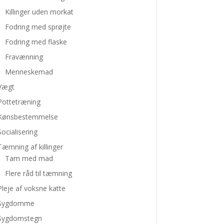
Killinger uden morkat
Fodring med sprøjte
Fodring med flaske
Fravænning
Menneskemad
Vægt
Pottetræning
Kønsbestemmelse
Socialisering
Tæmning af killinger
Tam med mad
Flere råd til tæmning
Pleje af voksne katte
Sygdomme
Sygdomstegn