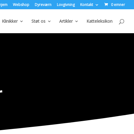
hjem
Webshop
Dyreværn
Lovgivning
Kontakt
0 emner
Klinikker
Støt os
Artikler
Katteleksikon
r