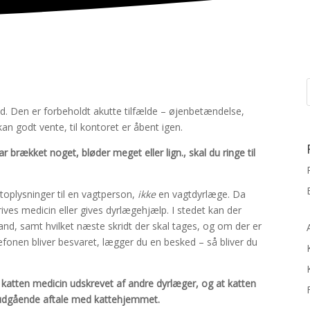
tid. Den er forbeholdt akutte tilfælde – øjenbetændelse,
kan godt vente, til kontoret er åbent igen.
r brækket noget, bløder meget eller lign., skal du ringe til
toplysninger til en vagtperson,
ikke
en vagtdyrlæge. D
a
ives medicin eller gives dyrlægehjælp. I stedet kan der
tand, samt hvilket næste skridt der skal tages, og om der er
lefonen bliver besvaret, lægger du en besked – så bliver du
 katten medicin udskrevet af andre dyrlæger, og at katten
orudgående aftale med kattehjemmet.