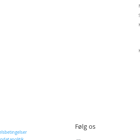
Følg os
lsbetingelser
ndatapolitik