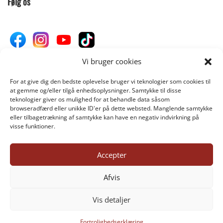
Følg os
Vi bruger cookies
For at give dig den bedste oplevelse bruger vi teknologier som cookies til
Donér til Inges Kattehjem
at gemme og/eller tilgå enhedsoplysninger. Samtykke til disse
teknologier giver os mulighed for at behandle data såsom
browseradfærd eller unikke ID'er på dette websted. Manglende samtykke
eller tilbagetrækning af samtykke kan have en negativ indvirkning på
DONÉR
visse funktioner.
Accepter
©INGES-KATTEHJEM.DK 2025
Afvis
Vis detaljer
1
Fortrolighedserklæring