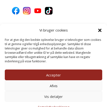
Vi bruger cookies
Donér til Inges Kattehjem
For at give dig den bedste oplevelse bruger vi teknologier som cookies
til at gemme og/eller tilgå enhedsoplysninger. Samtykke til disse
teknologier giver os mulighed for at behandle data såsom
Donér
browseradfærd eller unikke ID'er på dette websted. Manglende
samtykke eller tilbagetrækning af samtykke kan have en negativ
indvirkning på visse funktioner.
©inges-kattehjem.dk 2025
Accepter
Afvis
Vis detaljer
1