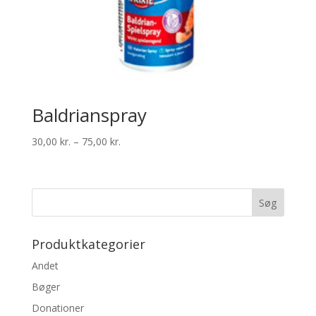
Baldrianspray
Prisinterval:
30,00
kr.
–
75,00
kr.
30,00 kr.
til
75,00 kr.
Produktkategorier
Andet
Bøger
Donationer