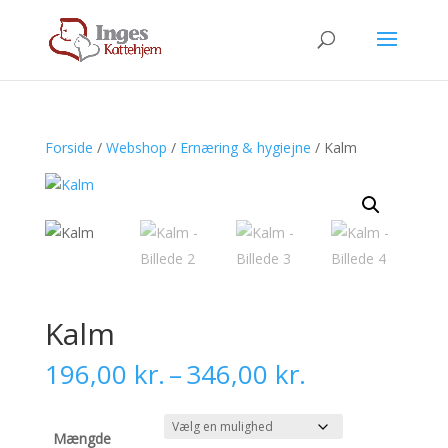
Forside
/
Webshop
/
Ernæring & hygiejne
/ Kalm
Kalm
Prisinterval:
196,00
kr.
–
346,00
kr.
196,00 kr.
til
346,00 kr.
Mængde