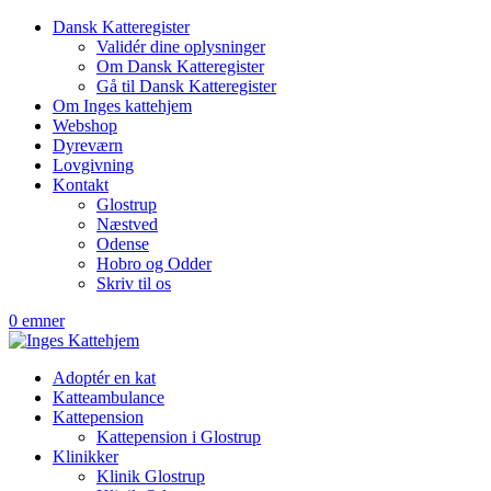
Dansk Katteregister
Validér dine oplysninger
Om Dansk Katteregister
Gå til Dansk Katteregister
Om Inges kattehjem
Webshop
Dyreværn
Lovgivning
Kontakt
Glostrup
Næstved
Odense
Hobro og Odder
Skriv til os
0 emner
Adoptér en kat
Katteambulance
Kattepension
Kattepension i Glostrup
Klinikker
Klinik Glostrup