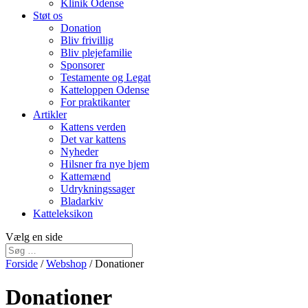
Klinik Odense
Støt os
Donation
Bliv frivillig
Bliv plejefamilie
Sponsorer
Testamente og Legat
Katteloppen Odense
For praktikanter
Artikler
Kattens verden
Det var kattens
Nyheder
Hilsner fra nye hjem
Kattemænd
Udrykningssager
Bladarkiv
Katteleksikon
Vælg en side
Forside
/
Webshop
/ Donationer
Donationer