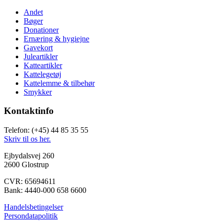
Andet
Bøger
Donationer
Ernæring & hygiejne
Gavekort
Juleartikler
Katteartikler
Kattelegetøj
Kattelemme & tilbehør
Smykker
Kontaktinfo
Telefon: (+45) 44 85 35 55
Skriv til os her.
Ejbydalsvej 260
2600 Glostrup
CVR: 65694611
Bank: 4440-000 658 6600
Handelsbetingelser
Persondatapolitik