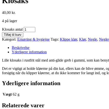
Klosaks
40,00
kr.
4 på lager
Klosaks antal
Tilføj til kurv
Kategori:
Ernæring & hygiejne
Tags:
Klippe klør
,
Klør
,
Negle
,
Negle
Beskrivelse
Yderligere information
Lille klosaks i rustfrit stål med anti-glide greb i gummi, som kan benytte
Det er vigtigt at holde kløerne på din kat, ellers kan de blive ømme, o
forsigtig når du klipper kløerne, at du ikke kommer for langt ind, og ku
Yderligere information
Vægt
62 g
Relaterede varer