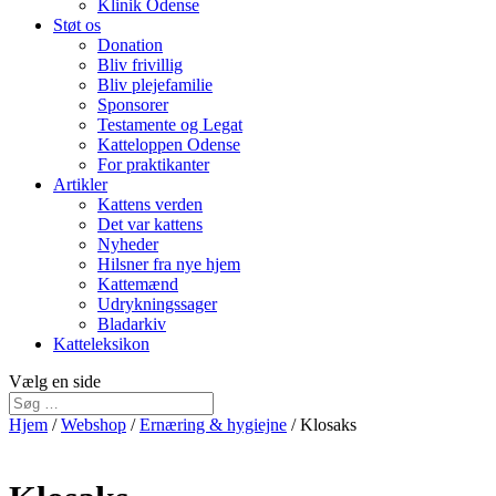
Klinik Odense
Støt os
Donation
Bliv frivillig
Bliv plejefamilie
Sponsorer
Testamente og Legat
Katteloppen Odense
For praktikanter
Artikler
Kattens verden
Det var kattens
Nyheder
Hilsner fra nye hjem
Kattemænd
Udrykningssager
Bladarkiv
Katteleksikon
Vælg en side
Hjem
/
Webshop
/
Ernæring & hygiejne
/ Klosaks