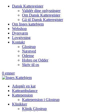
Dansk Katteregister
Validér dine oplysninger
Om Dansk Katteregister
Gå til Dansk Katteregister
Om Inges kattehjem
Webshop
Dyreværn
Lovgivning
Kontakt
Glostrup
Næstved
Odense
Hobro og Odder
Skriv til os
0 emner
Adoptér en kat
Katteambulance
Kattepension
Kattepension i Glostrup
Klinikker
Klinik Glostrup