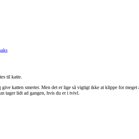
saks
s til katte.
g give katten smerter. Men det er lige så vigtigt ikke at klippe for mege
n tager lidt ad gangen, hvis du er i tvivl.