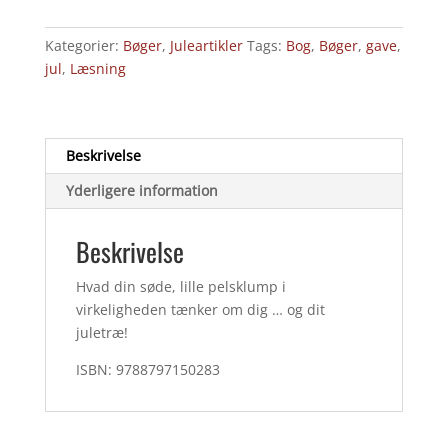
-
Christian
Kategorier:
Bøger
,
Juleartikler
Tags:
Bog
,
Bøger
,
gave
,
Klitholm
jul
,
Læsning
antal
Beskrivelse
Yderligere information
Beskrivelse
Hvad din søde, lille pelsklump i
virkeligheden tænker om dig … og dit
juletræ!
ISBN: 9788797150283