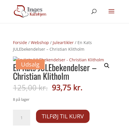
Forside
/
Webshop
/
Juleartikler
/ En Kats
JULEbekendelser – Christian Klitholm
Udsalg
En Kats JULEbekendelser –
Christian Klitholm
Den
Den
125,00
kr.
93,75
kr.
oprindelige
aktuelle
pris
pris
8 på lager
var:
er:
125,00 kr..
93,75 kr..
En
TILFØJ TIL KURV
Kats
JULEbekendelser