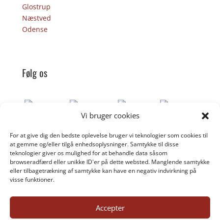
Glostrup
Næstved
Odense
Følg os
Vi bruger cookies
For at give dig den bedste oplevelse bruger vi teknologier som cookies til
Donér til Inges Kattehjem
at gemme og/eller tilgå enhedsoplysninger. Samtykke til disse
teknologier giver os mulighed for at behandle data såsom
browseradfærd eller unikke ID'er på dette websted. Manglende samtykke
eller tilbagetrækning af samtykke kan have en negativ indvirkning på
DONÉR
visse funktioner.
Accepter