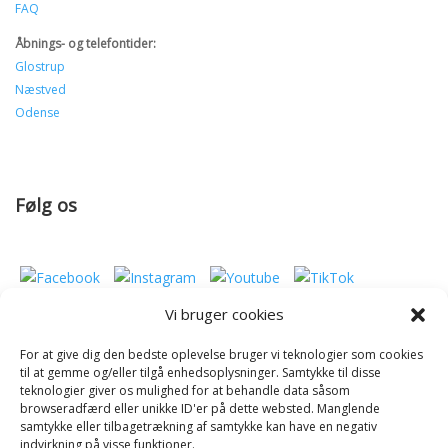
FAQ
Åbnings- og telefontider:
Glostrup
Næstved
Odense
Følg os
Vi bruger cookies
For at give dig den bedste oplevelse bruger vi teknologier som cookies
Donér til Inges Kattehjem
til at gemme og/eller tilgå enhedsoplysninger. Samtykke til disse
teknologier giver os mulighed for at behandle data såsom
browseradfærd eller unikke ID'er på dette websted. Manglende
samtykke eller tilbagetrækning af samtykke kan have en negativ
Donér
indvirkning på visse funktioner.