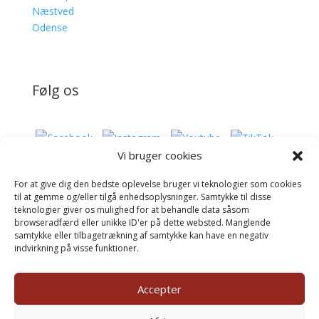
Næstved
Odense
Følg os
Vi bruger cookies
For at give dig den bedste oplevelse bruger vi teknologier som cookies
Donér til Inges Kattehjem
til at gemme og/eller tilgå enhedsoplysninger. Samtykke til disse
teknologier giver os mulighed for at behandle data såsom
browseradfærd eller unikke ID'er på dette websted. Manglende
samtykke eller tilbagetrækning af samtykke kan have en negativ
Donér
indvirkning på visse funktioner.
Accepter
©inges-kattehjem.dk 2025