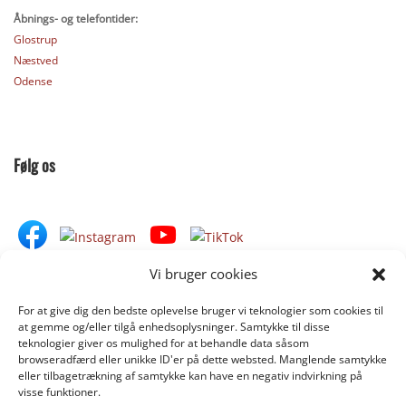
Åbnings- og telefontider:
Glostrup
Næstved
Odense
Følg os
Vi bruger cookies
For at give dig den bedste oplevelse bruger vi teknologier som cookies til
Donér til Inges Kattehjem
at gemme og/eller tilgå enhedsoplysninger. Samtykke til disse
teknologier giver os mulighed for at behandle data såsom
browseradfærd eller unikke ID'er på dette websted. Manglende samtykke
eller tilbagetrækning af samtykke kan have en negativ indvirkning på
DONÉR
visse funktioner.