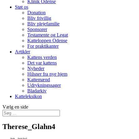
Klinik Odense
Støt os
Donation
Bliv frivillig
Bliv plejefamilie
Sponsorer
Testamente og Legat
Katteloppen Odense
For praktikanter
Artikler
Kattens verden
Det var kattens
Nyheder
Hilsner fra nye hjem
Kattemænd
Udrykningssager
Bladarkiv
Katteleksikon
Vælg en side
Therese_Glahn4