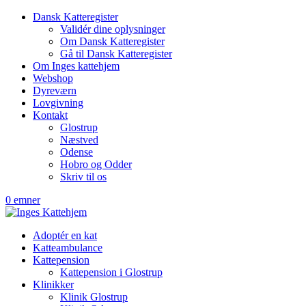
Dansk Katteregister
Validér dine oplysninger
Om Dansk Katteregister
Gå til Dansk Katteregister
Om Inges kattehjem
Webshop
Dyreværn
Lovgivning
Kontakt
Glostrup
Næstved
Odense
Hobro og Odder
Skriv til os
0 emner
Adoptér en kat
Katteambulance
Kattepension
Kattepension i Glostrup
Klinikker
Klinik Glostrup