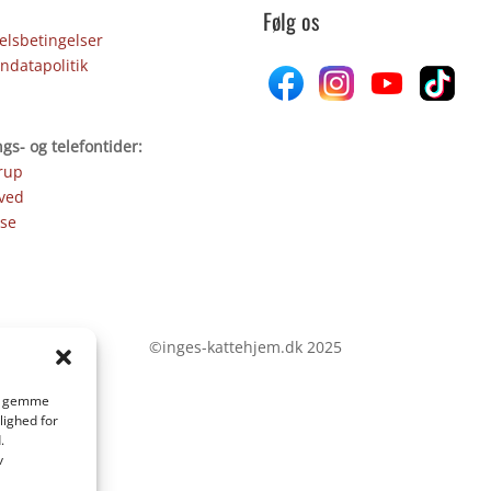
Følg os
lsbetingelser
ndatapolitik
gs- og telefontider:
rup
ved
se
©inges-kattehjem.dk 2025
 at gemme
lighed for
.
v