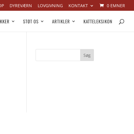
OP
DYREVÆRN
LOVGIVNING
KONTAKT
0 EMNER
IKKER
STØT OS
ARTIKLER
KATTELEKSIKON