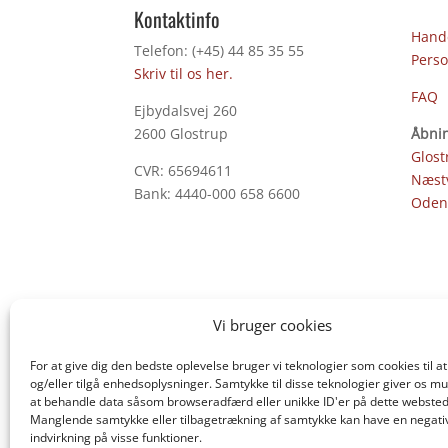
Kontaktinfo
Hande
Telefon: (+45) 44 85 35 55
Perso
Skriv til os her.
FAQ
Ejbydalsvej 260
2600 Glostrup
Åbnin
Glost
CVR: 65694611
Næst
Bank: 4440-000 658 6600
Oden
Vi bruger cookies
For at give dig den bedste oplevelse bruger vi teknologier som cookies til
og/eller tilgå enhedsoplysninger. Samtykke til disse teknologier giver os mu
at behandle data såsom browseradfærd eller unikke ID'er på dette websted
Manglende samtykke eller tilbagetrækning af samtykke kan have en negati
indvirkning på visse funktioner.