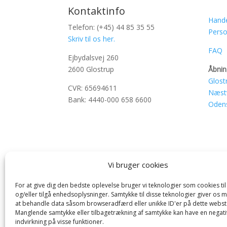
Kontaktinfo
Hande
Telefon: (+45) 44 85 35 55
Perso
Skriv til os her.
FAQ
Ejbydalsvej 260
2600 Glostrup
Åbnin
Glost
CVR: 65694611
Næst
Bank: 4440-000 658 6600
Oden
Vi bruger cookies
For at give dig den bedste oplevelse bruger vi teknologier som cookies t
og/eller tilgå enhedsoplysninger. Samtykke til disse teknologier giver os 
at behandle data såsom browseradfærd eller unikke ID'er på dette webst
Manglende samtykke eller tilbagetrækning af samtykke kan have en negati
indvirkning på visse funktioner.