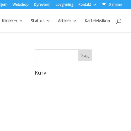
hjem
Webshop
Dyreværn
Lovgivning
Kontakt
0 emner
Klinikker
Støt os
Artikler
Katteleksikon
Kurv