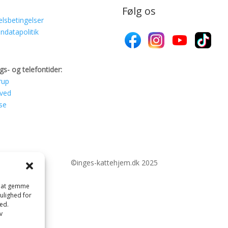
Følg os
lsbetingelser
ndatapolitik
gs- og telefontider:
rup
ved
se
©inges-kattehjem.dk 2025
il at gemme
mulighed for
ed.
v