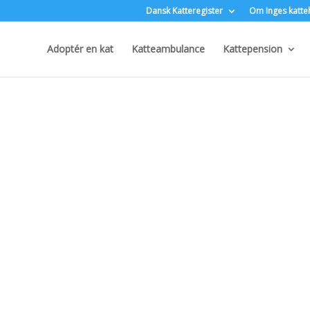
Dansk Katteregister
Om Inges katte
Adoptér en kat
Katteambulance
Kattepension