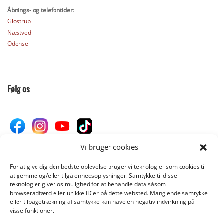
Åbnings- og telefontider:
Glostrup
Næstved
Odense
Følg os
Vi bruger cookies
For at give dig den bedste oplevelse bruger vi teknologier som cookies til
Donér til Inges Kattehjem
at gemme og/eller tilgå enhedsoplysninger. Samtykke til disse
teknologier giver os mulighed for at behandle data såsom
browseradfærd eller unikke ID'er på dette websted. Manglende samtykke
eller tilbagetrækning af samtykke kan have en negativ indvirkning på
DONÉR
visse funktioner.