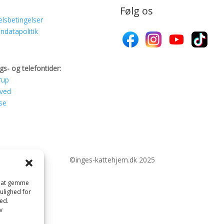
Følg os
lsbetingelser
ndatapolitik
gs- og telefontider:
rup
ved
se
©inges-kattehjem.dk 2025
il at gemme
mulighed for
ed.
v