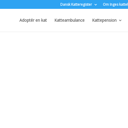
Dansk Katteregister
Om Inges katte
Adoptér en kat
Katteambulance
Kattepension