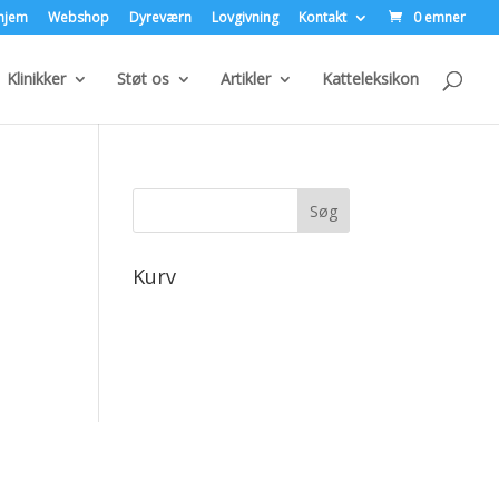
hjem
Webshop
Dyreværn
Lovgivning
Kontakt
0 emner
Klinikker
Støt os
Artikler
Katteleksikon
Kurv