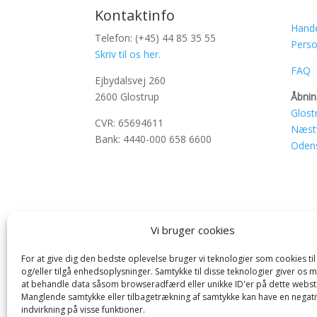
Kontaktinfo
Hande
Telefon: (+45) 44 85 35 55
Perso
Skriv til os her.
FAQ
Ejbydalsvej 260
2600 Glostrup
Åbnin
Glost
CVR: 65694611
Næst
Bank: 4440-000 658 6600
Oden
Vi bruger cookies
For at give dig den bedste oplevelse bruger vi teknologier som cookies t
og/eller tilgå enhedsoplysninger. Samtykke til disse teknologier giver os 
at behandle data såsom browseradfærd eller unikke ID'er på dette webst
Manglende samtykke eller tilbagetrækning af samtykke kan have en negati
indvirkning på visse funktioner.