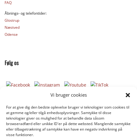
FAQ
Åbnings- og telefontider:
Glostrup
Næstved
Odense
Følg os
Vi bruger cookies
For at give dig den bedste oplevelse bruger vi teknologier som cookies til
Donér til Inges Kattehjem
at gemme og/eller tilgå enhedsoplysninger. Samtykke til disse
teknologier giver os mulighed for at behandle data såsom
browseradfærd eller unikke ID'er på dette websted. Manglende samtykke
eller tilbagetrækning af samtykke kan have en negativ indvirkning på
DONÉR
visse funktioner.