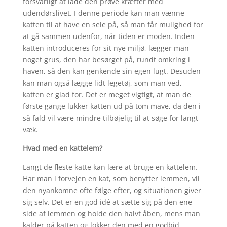
forsvarligt at lade den prøve kræfter med
udendørslivet. I denne periode kan man vænne
katten til at have en sele på, så man får mulighed for
at gå sammen udenfor, når tiden er moden. Inden
katten introduceres for sit nye miljø, lægger man
noget grus, den har besørget på, rundt omkring i
haven, så den kan genkende sin egen lugt. Desuden
kan man også lægge lidt legetøj, som man ved,
katten er glad for. Det er meget vigtigt, at man de
første gange lukker katten ud på tom mave, da den i
så fald vil være mindre tilbøjelig til at søge for langt
væk.
Hvad med en kattelem?
Langt de fleste katte kan lære at bruge en kattelem.
Har man i forvejen en kat, som benytter lemmen, vil
den nyankomne ofte følge efter, og situationen giver
sig selv. Det er en god idé at sætte sig på den ene
side af lemmen og holde den halvt åben, mens man
kalder på katten og lokker den med en godbid.