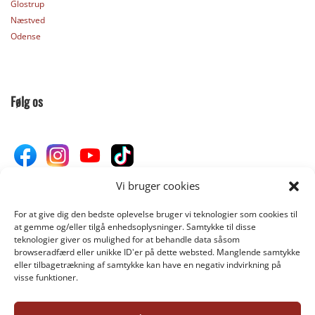
Glostrup
Næstved
Odense
Følg os
Vi bruger cookies
For at give dig den bedste oplevelse bruger vi teknologier som cookies til
Donér til Inges Kattehjem
at gemme og/eller tilgå enhedsoplysninger. Samtykke til disse
teknologier giver os mulighed for at behandle data såsom
browseradfærd eller unikke ID'er på dette websted. Manglende samtykke
eller tilbagetrækning af samtykke kan have en negativ indvirkning på
DONÉR
visse funktioner.