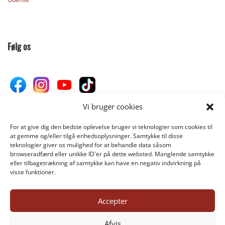
Følg os
Vi bruger cookies
For at give dig den bedste oplevelse bruger vi teknologier som cookies til
Donér til Inges Kattehjem
at gemme og/eller tilgå enhedsoplysninger. Samtykke til disse
teknologier giver os mulighed for at behandle data såsom
browseradfærd eller unikke ID'er på dette websted. Manglende samtykke
eller tilbagetrækning af samtykke kan have en negativ indvirkning på
DONÉR
visse funktioner.
Accepter
©INGES-KATTEHJEM.DK 2025
Afvis