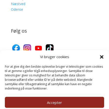
Næstved
Odense
Følg os
Vi bruger cookies
For at give dig den bedste oplevelse bruger vi teknologier som cookies
Donér til Inges Kattehjem
til at gemme og/eller tilgå enhedsoplysninger. Samtykke til disse
teknologier giver os mulighed for at behandle data såsom
browseradfærd eller unikke ID'er på dette websted. Manglende
samtykke eller tilbagetrækning af samtykke kan have en negativ
Donér
indvirkning på visse funktioner.
Accepter