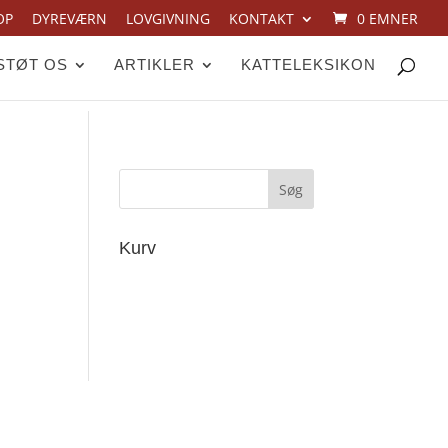
OP
DYREVÆRN
LOVGIVNING
KONTAKT
0 EMNER
STØT OS
ARTIKLER
KATTELEKSIKON
Kurv