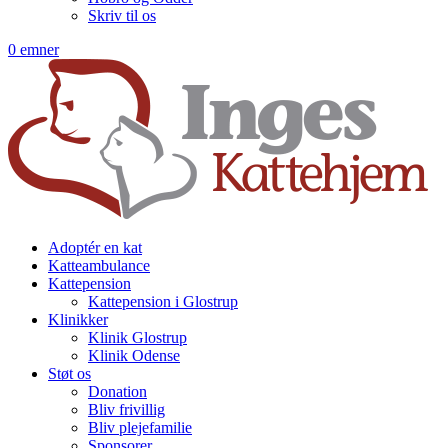
Skriv til os
0 emner
Adoptér en kat
Katteambulance
Kattepension
Kattepension i Glostrup
Klinikker
Klinik Glostrup
Klinik Odense
Støt os
Donation
Bliv frivillig
Bliv plejefamilie
Sponsorer