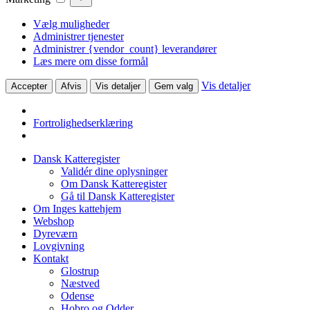
Vælg muligheder
Administrer tjenester
Administrer {vendor_count} leverandører
Læs mere om disse formål
Vis detaljer
Accepter
Afvis
Vis detaljer
Gem valg
Fortrolighedserklæring
Dansk Katteregister
Validér dine oplysninger
Om Dansk Katteregister
Gå til Dansk Katteregister
Om Inges kattehjem
Webshop
Dyreværn
Lovgivning
Kontakt
Glostrup
Næstved
Odense
Hobro og Odder