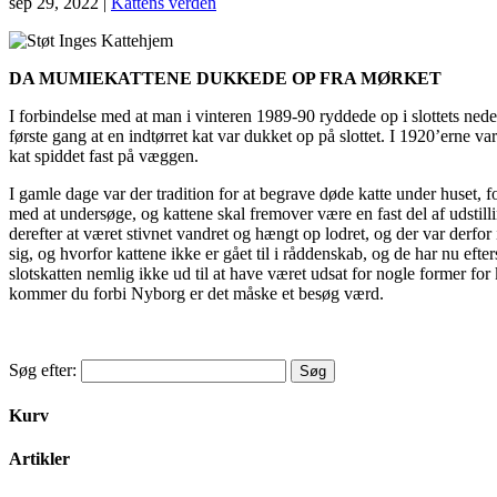
sep 29, 2022
|
Kattens verden
DA MUMIEKATTENE DUKKEDE OP FRA MØRKET
I forbindelse med at man i vinteren 1989-90 ryddede op i slottets ned
første gang at en indtørret kat var dukket op på slottet. I 1920’erne va
kat spiddet fast på væggen.
I gamle dage var der tradition for at begrave døde katte under huset,
med at undersøge, og kattene skal fremover være en fast del af udstilli
derefter at været stivnet vandret og hængt op lodret, og der var derfo
sig, og hvorfor kattene ikke er gået til i råddenskab, og de har nu eft
slotskatten nemlig ikke ud til at have været udsat for nogle former for k
kommer du forbi Nyborg er det måske et besøg værd.
Søg efter:
Kurv
Artikler