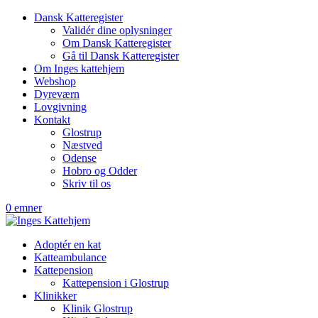
Dansk Katteregister
Validér dine oplysninger
Om Dansk Katteregister
Gå til Dansk Katteregister
Om Inges kattehjem
Webshop
Dyreværn
Lovgivning
Kontakt
Glostrup
Næstved
Odense
Hobro og Odder
Skriv til os
0 emner
Adoptér en kat
Katteambulance
Kattepension
Kattepension i Glostrup
Klinikker
Klinik Glostrup