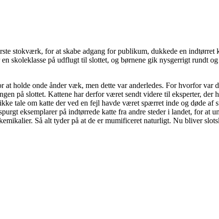
erste stokværk, for at skabe adgang for publikum, dukkede en indtørret
r en skoleklasse på udflugt til slottet, og børnene gik nysgerrigt rundt 
 for at holde onde ånder væk, men dette var anderledes. For hvorfor var
ngen på slottet. Kattene har derfor været sendt videre til eksperter, der
r ikke tale om katte der ved en fejl havde været spærret inde og døde af
erspurgt eksemplarer på indtørrede katte fra andre steder i landet, for a
emikalier. Så alt tyder på at de er mumificeret naturligt. Nu bliver slotska