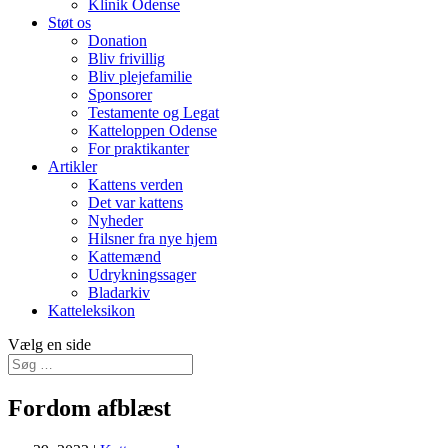
Klinik Odense
Støt os
Donation
Bliv frivillig
Bliv plejefamilie
Sponsorer
Testamente og Legat
Katteloppen Odense
For praktikanter
Artikler
Kattens verden
Det var kattens
Nyheder
Hilsner fra nye hjem
Kattemænd
Udrykningssager
Bladarkiv
Katteleksikon
Vælg en side
Fordom afblæst