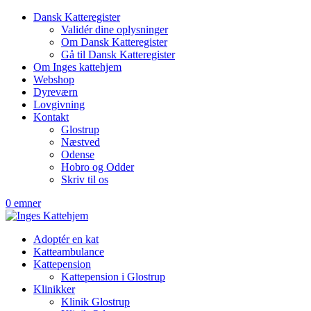
Dansk Katteregister
Validér dine oplysninger
Om Dansk Katteregister
Gå til Dansk Katteregister
Om Inges kattehjem
Webshop
Dyreværn
Lovgivning
Kontakt
Glostrup
Næstved
Odense
Hobro og Odder
Skriv til os
0 emner
Adoptér en kat
Katteambulance
Kattepension
Kattepension i Glostrup
Klinikker
Klinik Glostrup