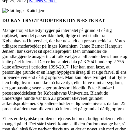
sep 29, 2022
|
Kattens verden
DU KAN TRYGT ADOPTERE DIN NÆSTE KAT
Mange tror, at kæledyr ryger på internatet på grund af dårlig
opførsel, men det passer ikke helt, ifølge et nyt studie fra
Københavns Universitet, der har udsendt en pressemeddelse. Vores
tidligere medarbejder på Inges Kattehjem, Janne Barner Hanquist
Jensen, har skrevet sit specialeprojekt. Den omhandler de
grundlæggende årsager til, at folk vælger at afhænde deres hunde og
katte på et internat. Der er indsamlet data på 3.204 hunde og 2.755
katte afleveret i perioden 1996-2017. Her kan man læse, at
personlige grunde er en langt hyppigere årsag til at sige farvel til ens
firbenede ven end dårlig opførsel. Man kan blive tvunget til at flytte
i en bolig, hvor man ikke må have dyr, eller blive ramt af sygdom,
der gør pasning svær, siger professor i bioetik, Peter Sandøe i
pressemeddelelsen fra Københavns Universitet. Blandt de
undersøgte hunde var kun 23 procent afleveret grundet
adfærdsproblemer. Og kattene holder et lignende niveau, da kun 25
procent af dem var afleveret på internatet på grund af dårlig opførsel.
Ellers er de typiske problemer ejerens helbred, boligproblemer eller
mangel på tid. Det står i stærk kontrast til den fordom mange har, så
man skal altså ikke nødvendigvis tro, at der er noget galt med et dyr,