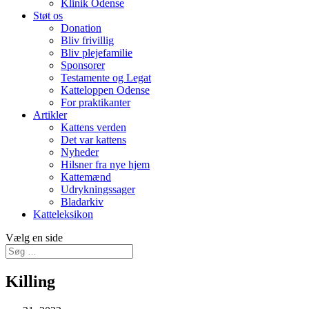
Klinik Odense
Støt os
Donation
Bliv frivillig
Bliv plejefamilie
Sponsorer
Testamente og Legat
Katteloppen Odense
For praktikanter
Artikler
Kattens verden
Det var kattens
Nyheder
Hilsner fra nye hjem
Kattemænd
Udrykningssager
Bladarkiv
Katteleksikon
Vælg en side
Killing