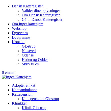
Dansk Katteregister
Validér dine oplysninger
Om Dansk Katteregister
Gå til Dansk Katteregister
Om Inges kattehjem
Webshop
Dyreværn
Lovgivning
Kontakt
Glostrup
Næstved
Odense
Hobro og Odder
Skriv til os
0 emner
Adoptér en kat
Katteambulance
Kattepension
Kattepension i Glostrup
Klinikker
Klinik Glostrup