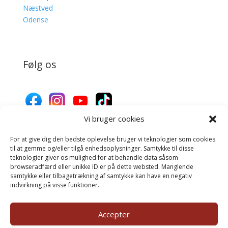
Næstved
Odense
Følg os
Vi bruger cookies
For at give dig den bedste oplevelse bruger vi teknologier som cookies
Donér til Inges Kattehjem
til at gemme og/eller tilgå enhedsoplysninger. Samtykke til disse
teknologier giver os mulighed for at behandle data såsom
browseradfærd eller unikke ID'er på dette websted. Manglende
samtykke eller tilbagetrækning af samtykke kan have en negativ
Donér
indvirkning på visse funktioner.
Accepter