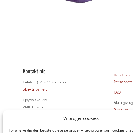
Kontaktinfo
Handelsbet
Persondatap
Telefon: (+45) 44 85 35 55
Skriv til os her.
FAQ
Ejbydalsvej 260
Åbnings- og
2600 Glostrup
Glostrup
Næstved
Vi bruger cookies
CVR: 65694611
Odense
Bank: 4440-000 658 6600
For at give dig den bedste oplevelse bruger vi teknologier som cookies til