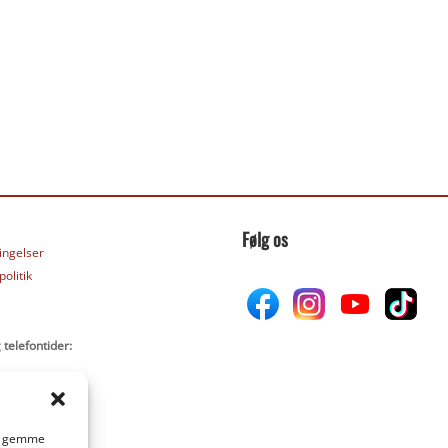
Følg os
ingelser
olitik
 telefontider:
 at gemme