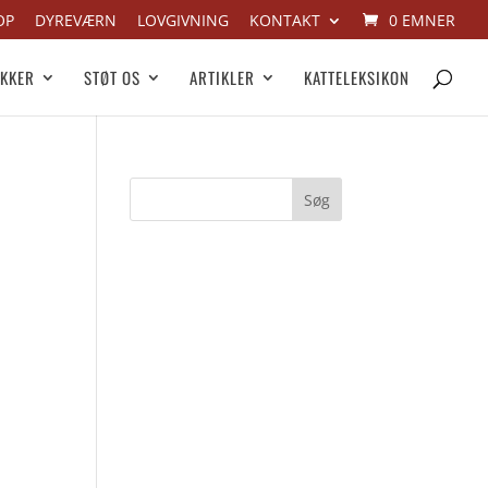
OP
DYREVÆRN
LOVGIVNING
KONTAKT
0 EMNER
IKKER
STØT OS
ARTIKLER
KATTELEKSIKON