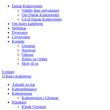
Dansk Katteregister
Validér dine oplysninger
Om Dansk Katteregister
Gå til Dansk Katteregister
Om Inges kattehjem
Webshop
Dyreværn
Lovgivning
Kontakt
Glostrup
Næstved
Odense
Hobro og Odder
Skriv til os
0 emner
Adoptér en kat
Katteambulance
Kattepension
Kattepension i Glostrup
Klinikker
Klinik Glostrup