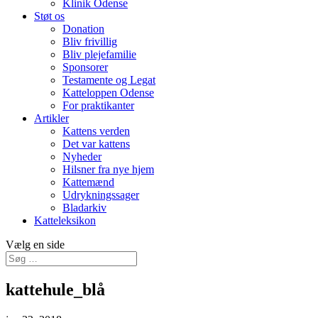
Klinik Odense
Støt os
Donation
Bliv frivillig
Bliv plejefamilie
Sponsorer
Testamente og Legat
Katteloppen Odense
For praktikanter
Artikler
Kattens verden
Det var kattens
Nyheder
Hilsner fra nye hjem
Kattemænd
Udrykningssager
Bladarkiv
Katteleksikon
Vælg en side
kattehule_blå