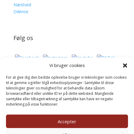
Næstved
Odense
Følg os
Vi bruger cookies
For at give dig den bedste oplevelse bruger vi teknologier som cookies
Donér til Inges Kattehjem
til at gemme og/eller tilgå enhedsoplysninger. Samtykke til disse
teknologier giver os mulighed for at behandle data såsom
browseradfærd eller unikke ID'er på dette websted. Manglende
samtykke eller tilbagetrækning af samtykke kan have en negativ
Donér
indvirkning på visse funktioner.
Accepter
©inges-kattehjem.dk 2025