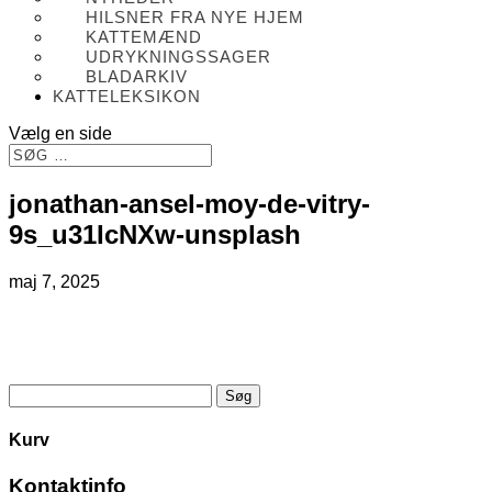
HILSNER FRA NYE HJEM
KATTEMÆND
UDRYKNINGSSAGER
BLADARKIV
KATTELEKSIKON
Vælg en side
jonathan-ansel-moy-de-vitry-
9s_u31IcNXw-unsplash
maj 7, 2025
Søg
efter:
Kurv
Kontaktinfo