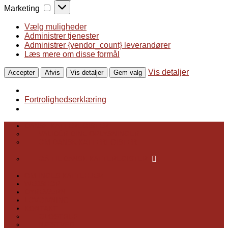
Marketing
Marketing
Vælg muligheder
Administrer tjenester
Administrer {vendor_count} leverandører
Læs mere om disse formål
Vis detaljer
Accepter
Afvis
Vis detaljer
Gem valg
Fortrolighedserklæring
DANSK KATTEREGISTER
VALIDÉR DINE OPLYSNINGER
OM DANSK KATTEREGISTER
GÅ TIL DANSK KATTEREGISTER
OM INGES KATTEHJEM
WEBSHOP
DYREVÆRN
LOVGIVNING
KONTAKT
GLOSTRUP
NÆSTVED