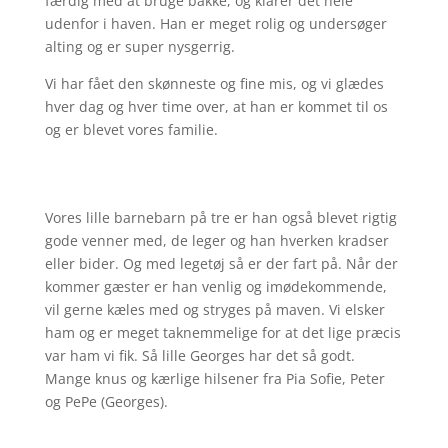
færdig med at bruge bakke, og klarer det hele
udenfor i haven. Han er meget rolig og undersøger
alting og er super nysgerrig.
Vi har fået den skønneste og fine mis, og vi glædes
hver dag og hver time over, at han er kommet til os
og er blevet vores familie.
Vores lille barnebarn på tre er han også blevet rigtig
gode venner med, de leger og han hverken kradser
eller bider. Og med legetøj så er der fart på. Når der
kommer gæster er han venlig og imødekommende,
vil gerne kæles med og stryges på maven. Vi elsker
ham og er meget taknemmelige for at det lige præcis
var ham vi fik. Så lille Georges har det så godt.
Mange knus og kærlige hilsener fra Pia Sofie, Peter
og PePe (Georges).