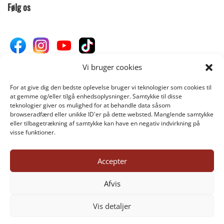
Følg os
Vi bruger cookies
For at give dig den bedste oplevelse bruger vi teknologier som cookies til
Donér til Inges Kattehjem
at gemme og/eller tilgå enhedsoplysninger. Samtykke til disse
teknologier giver os mulighed for at behandle data såsom
browseradfærd eller unikke ID'er på dette websted. Manglende samtykke
eller tilbagetrækning af samtykke kan have en negativ indvirkning på
DONÉR
visse funktioner.
Accepter
©INGES-KATTEHJEM.DK 2025
Afvis
Vis detaljer
1