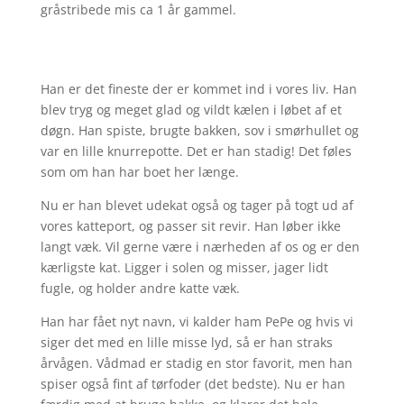
gråstribede mis ca 1 år gammel.
Han er det fineste der er kommet ind i vores liv. Han
blev tryg og meget glad og vildt kælen i løbet af et
døgn. Han spiste, brugte bakken, sov i smørhullet og
var en lille knurrepotte. Det er han stadig! Det føles
som om han har boet her længe.
Nu er han blevet udekat også og tager på togt ud af
vores katteport, og passer sit revir. Han løber ikke
langt væk. Vil gerne være i nærheden af os og er den
kærligste kat. Ligger i solen og misser, jager lidt
fugle, og holder andre katte væk.
Han har fået nyt navn, vi kalder ham PePe og hvis vi
siger det med en lille misse lyd, så er han straks
årvågen. Vådmad er stadig en stor favorit, men han
spiser også fint af tørfoder (det bedste). Nu er han