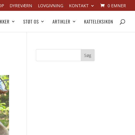
OP
DYREVÆRN
LOVGIVNING
KONTAKT
0 EMNER
IKKER
STØT OS
ARTIKLER
KATTELEKSIKON