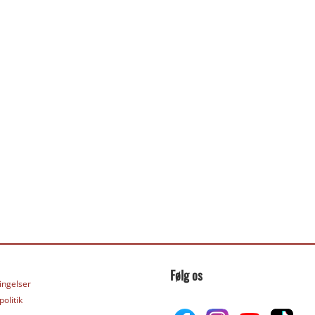
Følg os
ingelser
olitik