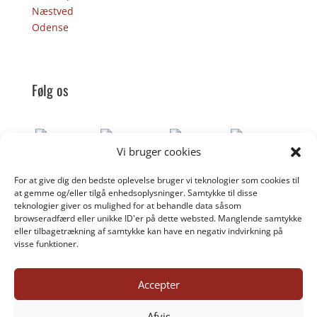
Næstved
Odense
Følg os
Vi bruger cookies
For at give dig den bedste oplevelse bruger vi teknologier som cookies til
Donér til Inges Kattehjem
at gemme og/eller tilgå enhedsoplysninger. Samtykke til disse
teknologier giver os mulighed for at behandle data såsom
browseradfærd eller unikke ID'er på dette websted. Manglende samtykke
eller tilbagetrækning af samtykke kan have en negativ indvirkning på
DONÉR
visse funktioner.
Accepter
©inges-kattehjem.dk 2025
Afvis