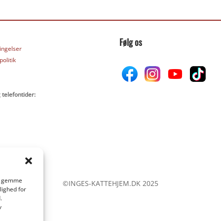
Følg os
ingelser
olitik
 telefontider:
 at gemme
©INGES-KATTEHJEM.DK 2025
lighed for
.
v