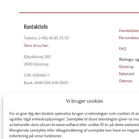
Kontaktinfo
Handelsbet
Persondatap
Telefon: (+45) 44 85 35 55
Skriv til os her.
FAQ
Ejbydalsvej 260
Åbnings- og
2600 Glostrup
Glostrup
Næstved
CVR: 65694611
Odense
Bank: 4440-000 658 6600
Vi bruger cookies
For at give dig den bedste oplevelse bruger vi teknologier som cookies til
og/eller tilgå enhedsoplysninger. Samtykke til disse teknologier giver os mu
at behandle data såsom browseradfærd eller unikke ID'er på dette websted
Manglende samtykke eller tilbagetrækning af samtykke kan have en negati
indvirkning på visse funktioner.