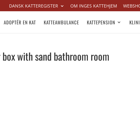
DANSK KATTEREGISTER
OM INGES KATTEHJEM
WEBSH
ADOPTÉR EN KAT
KATTEAMBULANCE
KATTEPENSION
KLIN
ter box with sand bathroom room