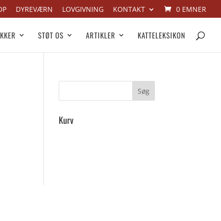
OP
DYREVÆRN
LOVGIVNING
KONTAKT
0 EMNER
IKKER
STØT OS
ARTIKLER
KATTELEKSIKON
Kurv