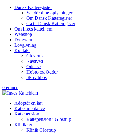
Dansk Katteregister
Validér dine oplysninger
Om Dansk Katteregister
Gå til Dansk Katteregister
Om Inges kattehjem
Webshop
Dyreværn
Lovgivning
Kontakt
Glostrup
Næstved
Odense
Hobro og Odder
Skriv til os
0 emner
Adoptér en kat
Katteambulance
Kattepension
Kattepension i Glostrup
Klinikker
Klinik Glostrup