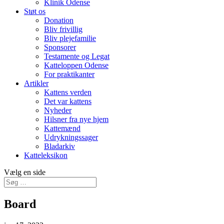
Klinik Odense
Støt os
Donation
Bliv frivillig
Bliv plejefamilie
Sponsorer
Testamente og Legat
Katteloppen Odense
For praktikanter
Artikler
Kattens verden
Det var kattens
Nyheder
Hilsner fra nye hjem
Kattemænd
Udrykningssager
Bladarkiv
Katteleksikon
Vælg en side
Board