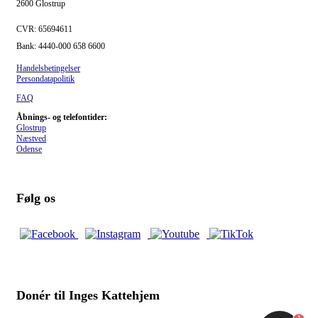
2600 Glostrup
CVR: 65694611
Bank: 4440-000 658 6600
Handelsbetingelser
Persondatapolitik
FAQ
Åbnings- og telefontider:
Glostrup
Næstved
Odense
Følg os
Donér til Inges Kattehjem