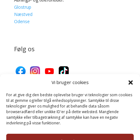
Glostrup
Næstved
Odense
Følg os
Vi bruger cookies
For at give dig den bedste oplevelse bruger vi teknologier som cookies
Donér til Inges Kattehjem
til at gemme og/eller tilgå enhedsoplysninger. Samtykke til disse
teknologier giver os mulighed for at behandle data såsom
browseradfærd eller unikke ID'er på dette websted. Manglende
samtykke eller tilbagetrækning af samtykke kan have en negativ
Donér
indvirkning på visse funktioner.