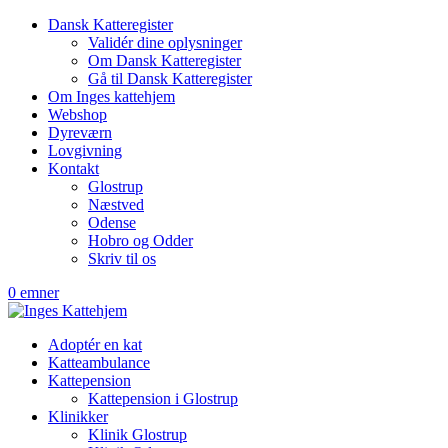
Dansk Katteregister
Validér dine oplysninger
Om Dansk Katteregister
Gå til Dansk Katteregister
Om Inges kattehjem
Webshop
Dyreværn
Lovgivning
Kontakt
Glostrup
Næstved
Odense
Hobro og Odder
Skriv til os
0 emner
Adoptér en kat
Katteambulance
Kattepension
Kattepension i Glostrup
Klinikker
Klinik Glostrup