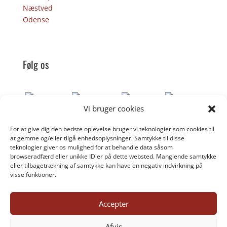
Næstved
Odense
Følg os
Vi bruger cookies
For at give dig den bedste oplevelse bruger vi teknologier som cookies til
Donér til Inges Kattehjem
at gemme og/eller tilgå enhedsoplysninger. Samtykke til disse
teknologier giver os mulighed for at behandle data såsom
browseradfærd eller unikke ID'er på dette websted. Manglende samtykke
eller tilbagetrækning af samtykke kan have en negativ indvirkning på
DONÉR
visse funktioner.
Accepter
©inges-kattehjem.dk 2025
Afvis