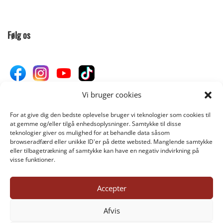
Følg os
Vi bruger cookies
For at give dig den bedste oplevelse bruger vi teknologier som cookies til
Donér til Inges Kattehjem
at gemme og/eller tilgå enhedsoplysninger. Samtykke til disse
teknologier giver os mulighed for at behandle data såsom
browseradfærd eller unikke ID'er på dette websted. Manglende samtykke
eller tilbagetrækning af samtykke kan have en negativ indvirkning på
DONÉR
visse funktioner.
Accepter
©INGES-KATTEHJEM.DK 2025
Afvis