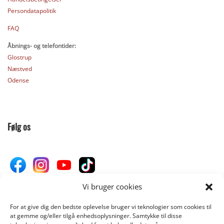
Persondatapolitik
FAQ
Åbnings- og telefontider:
Glostrup
Næstved
Odense
Følg os
Vi bruger cookies
For at give dig den bedste oplevelse bruger vi teknologier som cookies til
Donér til Inges Kattehjem
at gemme og/eller tilgå enhedsoplysninger. Samtykke til disse