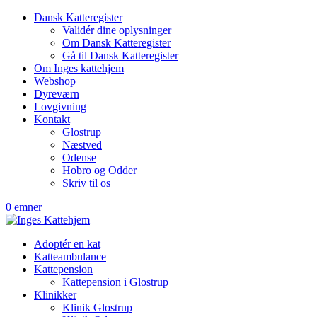
Dansk Katteregister
Validér dine oplysninger
Om Dansk Katteregister
Gå til Dansk Katteregister
Om Inges kattehjem
Webshop
Dyreværn
Lovgivning
Kontakt
Glostrup
Næstved
Odense
Hobro og Odder
Skriv til os
0 emner
Adoptér en kat
Katteambulance
Kattepension
Kattepension i Glostrup
Klinikker
Klinik Glostrup