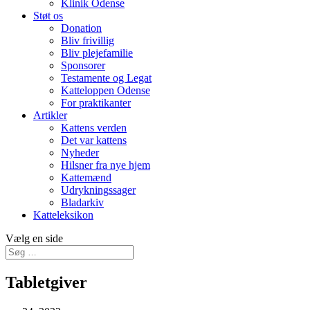
Klinik Odense
Støt os
Donation
Bliv frivillig
Bliv plejefamilie
Sponsorer
Testamente og Legat
Katteloppen Odense
For praktikanter
Artikler
Kattens verden
Det var kattens
Nyheder
Hilsner fra nye hjem
Kattemænd
Udrykningssager
Bladarkiv
Katteleksikon
Vælg en side
Tabletgiver