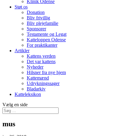
Klinik Odense
Støt os
Donation
Bliv frivillig
Bliv plejefamilie
Sponsorer
Testamente og Legat
Katteloppen Odense
For praktikanter
Artikler
Kattens verden
Det var kattens
Nyheder
Hilsner fra nye hjem
Kattemænd
Udrykningssager
Bladarkiv
Katteleksikon
Vælg en side
mus