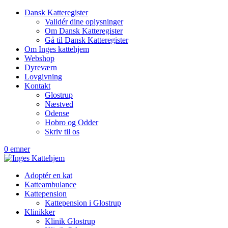
Dansk Katteregister
Validér dine oplysninger
Om Dansk Katteregister
Gå til Dansk Katteregister
Om Inges kattehjem
Webshop
Dyreværn
Lovgivning
Kontakt
Glostrup
Næstved
Odense
Hobro og Odder
Skriv til os
0 emner
Adoptér en kat
Katteambulance
Kattepension
Kattepension i Glostrup
Klinikker
Klinik Glostrup