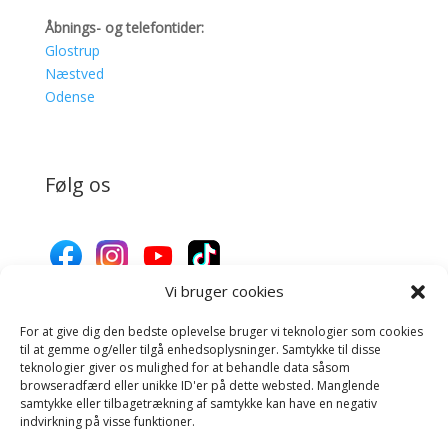
Åbnings- og telefontider:
Glostrup
Næstved
Odense
Følg os
Vi bruger cookies
For at give dig den bedste oplevelse bruger vi teknologier som cookies
Donér til Inges Kattehjem
til at gemme og/eller tilgå enhedsoplysninger. Samtykke til disse
teknologier giver os mulighed for at behandle data såsom
browseradfærd eller unikke ID'er på dette websted. Manglende
samtykke eller tilbagetrækning af samtykke kan have en negativ
Donér
indvirkning på visse funktioner.