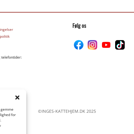
Følg os
ingelser
olitik
 telefontider:
 at gemme
©INGES-KATTEHJEM.DK 2025
lighed for
.
v