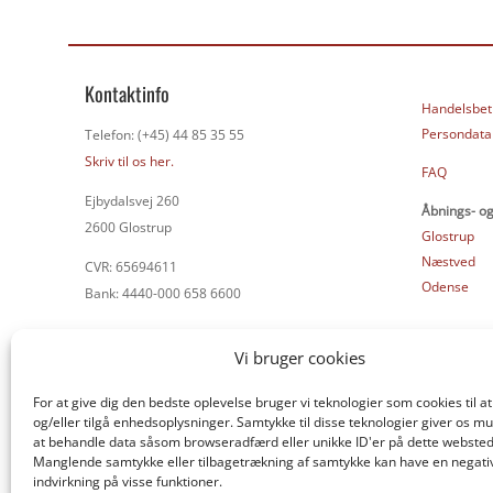
Kontaktinfo
Handelsbet
Persondatap
Telefon: (+45) 44 85 35 55
Skriv til os her.
FAQ
Ejbydalsvej 260
Åbnings- og
2600 Glostrup
Glostrup
Næstved
CVR: 65694611
Odense
Bank: 4440-000 658 6600
Vi bruger cookies
For at give dig den bedste oplevelse bruger vi teknologier som cookies til
og/eller tilgå enhedsoplysninger. Samtykke til disse teknologier giver os mu
at behandle data såsom browseradfærd eller unikke ID'er på dette websted
Manglende samtykke eller tilbagetrækning af samtykke kan have en negati
indvirkning på visse funktioner.