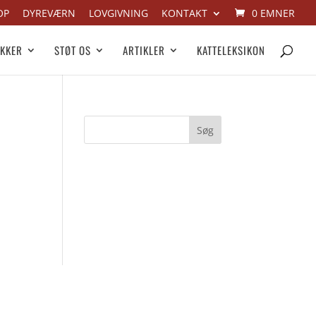
OP
DYREVÆRN
LOVGIVNING
KONTAKT
0 EMNER
IKKER
STØT OS
ARTIKLER
KATTELEKSIKON