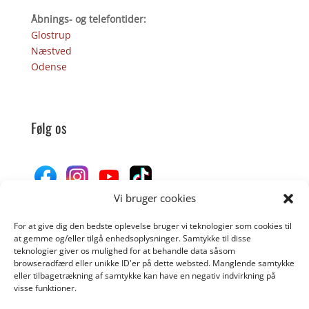
Åbnings- og telefontider:
Glostrup
Næstved
Odense
Følg os
Vi bruger cookies
For at give dig den bedste oplevelse bruger vi teknologier som cookies til
Donér til Inges Kattehjem
at gemme og/eller tilgå enhedsoplysninger. Samtykke til disse
teknologier giver os mulighed for at behandle data såsom
browseradfærd eller unikke ID'er på dette websted. Manglende samtykke
eller tilbagetrækning af samtykke kan have en negativ indvirkning på
DONÉR
visse funktioner.