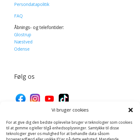
Persondatapolitik
FAQ
Åbnings- og telefontider:
Glostrup
Næstved
Odense
Følg os
Vi bruger cookies
For at give dig den bedste oplevelse bruger vi teknologier som cookies
Donér til Inges Kattehjem
til at gemme og/eller tilgå enhedsoplysninger. Samtykke til disse
teknologier giver os mulighed for at behandle data såsom
browseradfærd eller unikke ID'er på dette websted. Manglende