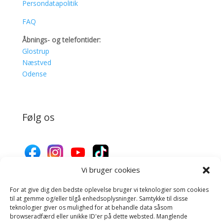
Persondatapolitik
FAQ
Åbnings- og telefontider:
Glostrup
Næstved
Odense
Følg os
Vi bruger cookies
For at give dig den bedste oplevelse bruger vi teknologier som cookies
Donér til Inges Kattehjem
til at gemme og/eller tilgå enhedsoplysninger. Samtykke til disse
teknologier giver os mulighed for at behandle data såsom
browseradfærd eller unikke ID'er på dette websted. Manglende