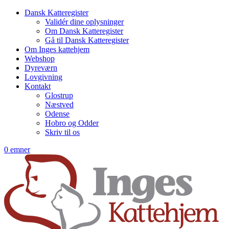
Dansk Katteregister
Validér dine oplysninger
Om Dansk Katteregister
Gå til Dansk Katteregister
Om Inges kattehjem
Webshop
Dyreværn
Lovgivning
Kontakt
Glostrup
Næstved
Odense
Hobro og Odder
Skriv til os
0 emner