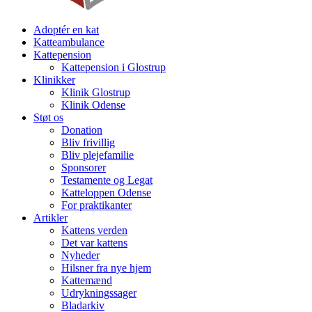
Adoptér en kat
Katteambulance
Kattepension
Kattepension i Glostrup
Klinikker
Klinik Glostrup
Klinik Odense
Støt os
Donation
Bliv frivillig
Bliv plejefamilie
Sponsorer
Testamente og Legat
Katteloppen Odense
For praktikanter
Artikler
Kattens verden
Det var kattens
Nyheder
Hilsner fra nye hjem
Kattemænd
Udrykningssager
Bladarkiv