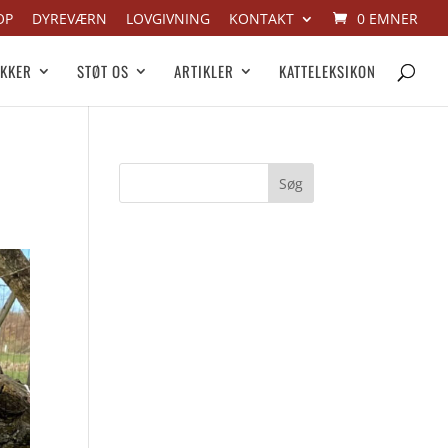
OP
DYREVÆRN
LOVGIVNING
KONTAKT
0 EMNER
IKKER
STØT OS
ARTIKLER
KATTELEKSIKON