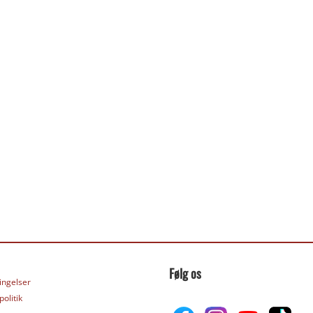
Følg os
ingelser
olitik