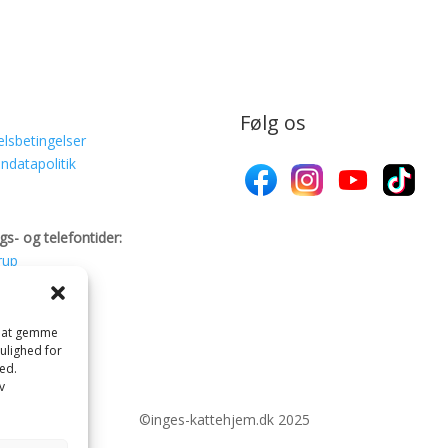
Følg os
lsbetingelser
ndatapolitik
gs- og telefontider:
rup
ved
se
il at gemme
mulighed for
ed.
v
©inges-kattehjem.dk 2025