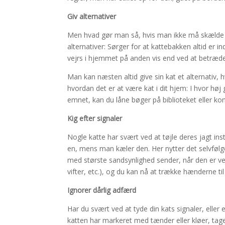
Giv alternativer
Men hvad gør man så, hvis man ikke må skælde u
alternativer: Sørger for at kattebakken altid er 
vejrs i hjemmet på anden vis end ved at betræde 
Man kan næsten altid give sin kat et alternativ, 
hvordan det er at være kat i dit hjem: I hvor hø
emnet, kan du låne bøger på biblioteket eller ko
Kig efter signaler
Nogle katte har svært ved at tøjle deres jagt insti
en, mens man kæler den. Her nytter det selvfølge
med største sandsynlighed sender, når den er v
vifter, etc.), og du kan nå at trække hænderne til d
Ignorer dårlig adfærd
Har du svært ved at tyde din kats signaler, elle
katten har markeret med tænder eller kløer, tager