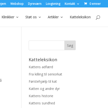
hjem
Webshop
Dyreværn
Lovgivning
Kontakt
0 emner
Klinikker
Støt os
Artikler
Katteleksikon
Katteleksikon
Kattens adfærd
Fra killing til seniorkat
så
Førstehjælp til kat
Katten og andre dyr
Kattens historie
Kattens sundhed