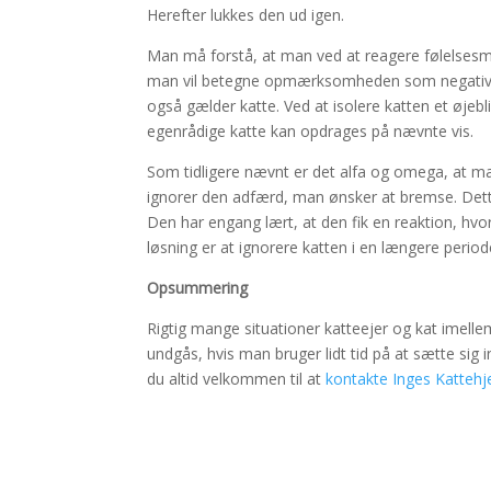
Herefter lukkes den ud igen.
Man må forstå, at man ved at reagere følelse
man vil betegne opmærksomheden som negativ. A
også gælder katte. Ved at isolere katten et øje
egenrådige katte kan opdrages på nævnte vis.
Som tidligere nævnt er det alfa og omega, at m
ignorer den adfærd, man ønsker at bremse. Dette 
Den har engang lært, at den fik en reaktion, hv
løsning er at ignorere katten i en længere period
Opsummering
Rigtig mange situationer katteejer og kat imelle
undgås, hvis man bruger lidt tid på at sætte sig i
du altid velkommen til at
kontakte Inges Katteh