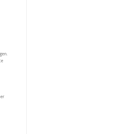
gen.
te
 er