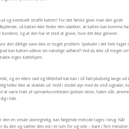
d og eventuelt straffe katten? For det første giver man den gode
indbydende, så katten ikke finder den ulækker, at katten kan komme højt
bordene, og at den har et sted at grave, hvor det ikke generer.
hvor den dårlige vane ikke er noget problem. Spekuler i det hele taget 
j grad kan katten udleve sin naturlige adfærd? Ved du ikke så meget o
ntakte Inges Kattehjem.
nkt, og en ellers sød og tillidsfuld kat kan i så fald pludselig lange ud 
lig heller ikke at skælde ud. Hold i stedet øje med de små signaler, k
ed at være træt af opmærksomheden (pelsen sitrer, halen slår, ørern
ig i tide.
r er den en smule uberegnelig, kan følgende metode tages i brug. Når
 du den og sætter den ind i et rum for sig selv – bare i fem minutter.