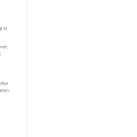
 til
over,
m
efter
atten
e