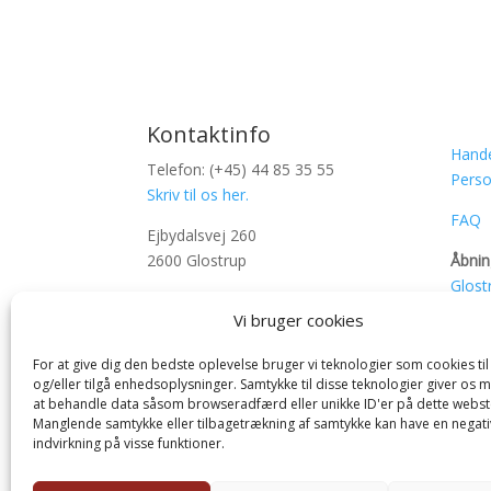
Kontaktinfo
Hande
Telefon: (+45) 44 85 35 55
Perso
Skriv til os her.
FAQ
Ejbydalsvej 260
2600 Glostrup
Åbnin
Glost
CVR: 65694611
Næst
Vi bruger cookies
Bank: 4440-000 658 6600
Oden
For at give dig den bedste oplevelse bruger vi teknologier som cookies t
og/eller tilgå enhedsoplysninger. Samtykke til disse teknologier giver os 
at behandle data såsom browseradfærd eller unikke ID'er på dette webst
Manglende samtykke eller tilbagetrækning af samtykke kan have en negati
indvirkning på visse funktioner.