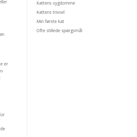
ller
Kattens sygdomme
Kattens trivsel
Min første kat
Ofte stillede spørgsmål
kan
te er
en
t
å
for
 de