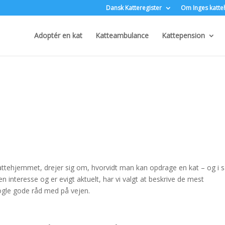
Dansk Katteregister
Om Inges katte
Adoptér en kat
Katteambulance
Kattepension
Kattehjemmet, drejer sig om, hvorvidt man kan opdrage en kat – og i 
 interesse og er evigt aktuelt, har vi valgt at beskrive de mest
ogle gode råd med på vejen.