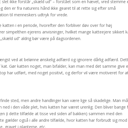
t slet ikke forstår „skæld ud” – forstået som en hævet, vred stemme e
g den er fra naturens hånd ikke gearet til at rette sig efter små
elation til menneskers udtryk for vrede.
tten i en periode, hvorefter den forbliver døv over for høj
er simpelthen ejerens anvisninger, hvilket mange katteejere sikkert 
t „skæld ud” aldrig bør være på dagsordenen.
længst ved at belønne ønskelig adfærd og ignorere dårlig adfærd. Det
af kat. Gør katten noget, man bifalder, kan man med det samme give 
top har udført, med noget positivt, og derfor vil være motiveret for a
rig finde sted, men andre handlinger kan være lige så skadelige. Man m
 ned i den våde plet, hvis katten har været urenlig. Den bliver bange 
ingen (i dette tilfælde at tisse ved siden af bakken) sammen med den
te gælder også i alle andre tilfælde, hvor katten har forbrudt sig mod
e, gravet i planterne, etc.