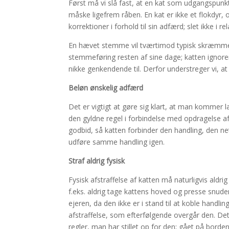
Først må vi slå fast, at en kat som udgangspunk
måske ligefrem råben. En kat er ikke et flokdyr, o
korrektioner i forhold til sin adfærd; slet ikke i r
En hævet stemme vil tværtimod typisk skræmme ka
stemmeføring resten af sine dage; katten ignorer
nikke genkendende til. Derfor understreger vi, a
Beløn ønskelig adfærd
Det er vigtigt at gøre sig klart, at man kommer 
den gyldne regel i forbindelse med opdragelse 
godbid, så katten forbinder den handling, den ne
udføre samme handling igen.
Straf aldrig fysisk
Fysisk afstraffelse af katten må naturligvis ald
f.eks. aldrig tage kattens hoved og presse snuden
ejeren, da den ikke er i stand til at koble handl
afstraffelse, som efterfølgende overgår den. Det
regler, man har stillet op for den; gået på borden