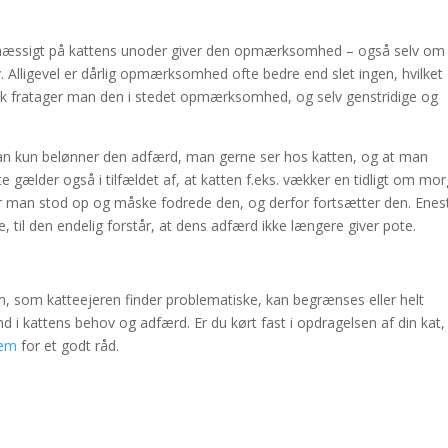
smæssigt på kattens unoder giver den opmærksomhed – også selv om
lligevel er dårlig opmærksomhed ofte bedre end slet ingen, hvilket
blik fratager man den i stedet opmærksomhed, og selv genstridige og
an kun belønner den adfærd, man gerne ser hos katten, og at man
gælder også i tilfældet af, at katten f.eks. vækker en tidligt om mor
or man stod op og måske fodrede den, og derfor fortsætter den. Enes
e, til den endelig forstår, at dens adfærd ikke længere giver pote.
m, som katteejeren finder problematiske, kan begrænses eller helt
nd i kattens behov og adfærd. Er du kørt fast i opdragelsen af din kat,
jem
for et godt råd.