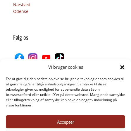
Næstved
Odense
Følg os
Vi bruger cookies
For at give dig den bedste oplevelse bruger vi teknologier som cookies til
Donér til Inges Kattehjem
at gemme og/eller tilgå enhedsoplysninger. Samtykke til disse
teknologier giver os mulighed for at behandle data såsom
browseradfærd eller unikke ID'er på dette websted. Manglende samtykke
eller tilbagetrækning af samtykke kan have en negativ indvirkning på
DONÉR
visse funktioner.
Accepter