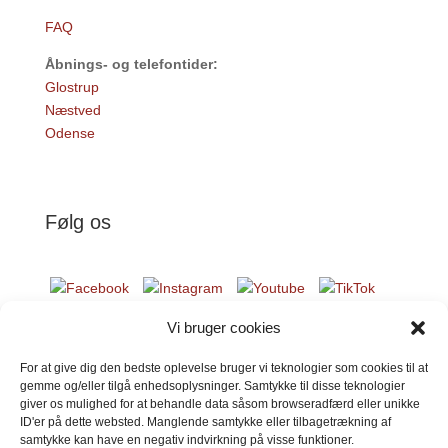
FAQ
Åbnings- og telefontider:
Glostrup
Næstved
Odense
Følg os
Vi bruger cookies
Donér til Inges Kattehjem
For at give dig den bedste oplevelse bruger vi teknologier som cookies til at
gemme og/eller tilgå enhedsoplysninger. Samtykke til disse teknologier
giver os mulighed for at behandle data såsom browseradfærd eller unikke
ID'er på dette websted. Manglende samtykke eller tilbagetrækning af
DONÉR
samtykke kan have en negativ indvirkning på visse funktioner.